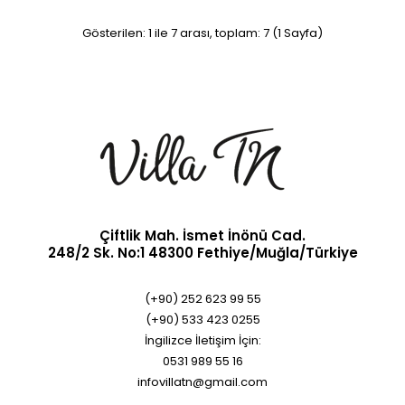
Gösterilen: 1 ile 7 arası, toplam: 7 (1 Sayfa)
5. Oda
0,00TL
5. ODA ÖZELLİKLERİ:Oda 20 m² + Balkon 5.5 m²,Odaya
özel tasarım masif mobilyalar,Şehir, dağ, havuz v..
Çiftlik Mah. İsmet İnönü Cad.
248/2 Sk. No:1 48300 Fethiye/Muğla/Türkiye
(+90) 252 623 99 55
(+90) 533 423 0255
İngilizce İletişim İçin:
0531 989 55 16
infovillatn@gmail.com