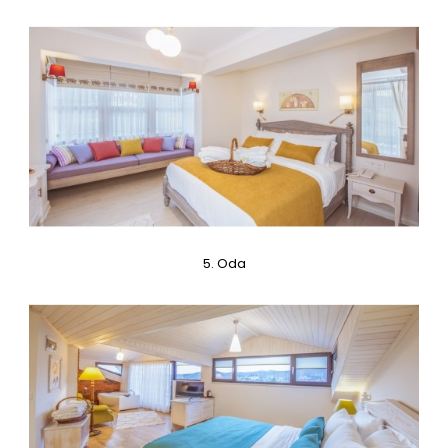
3. Oda
0,00TL
3. ODA ÖZELLİKLERİ:Oda 17 m²,Giriş KatıOdaya özel
tasarım masif mobilyalar,Klima,Yağmur duşlu banyo,..
5. Oda