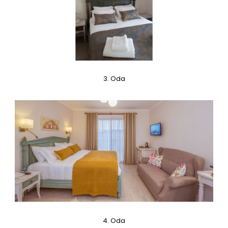
2. Oda
0,00TL
3. Oda
2. ODA ÖZELLİKLERİ:Oda 27 m² + Teras 9 m²,Bahçe
Katı,Odaya özel tasarım masif mobilyalar,Havuz ve ba..
4. Oda