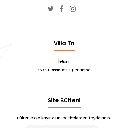
6. Oda
0,00TL
6. ODA ÖZELLİKLERİ:Oda 38 m² + Teras 10 m²,Odaya özel
Villa Tn
tasarım masif mobilyalar,Ahşap lambrili tavanl..
İletişim
KVKK Hakkında Bilgilendirme
Site Bülteni
Bültenimize kayıt olun indirimlerden faydalanın.