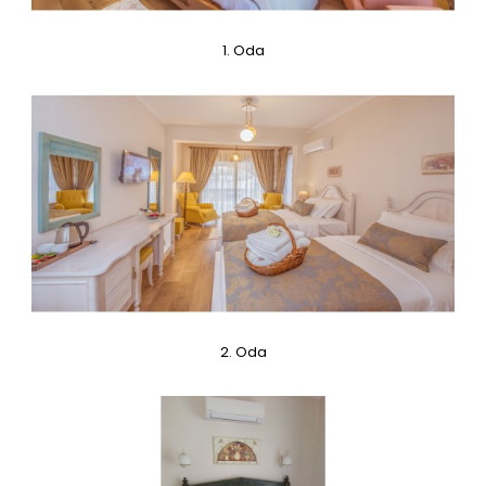
1. Oda
1. Oda
0,00TL
1. ODA ÖZELLİKLERİ:Oda 21 m² + Teras 7.5 m²,Bahçe
Katı,Odaya özel tasarım masif mobilyalar,Havuz ve ..
2. Oda